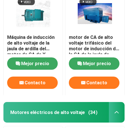
Máquina de inducción
motor de CA de alto
de alto voltaje de la
voltaje trifásico del
jaula de ardilla del
motor de inducción de
motor de CA de Y
la CA de la jaula de
1000kw 1500kw
ardilla 6000kw 6kv
Mejor precio
Mejor precio
3600rpm 3KV
10kv
Contacto
Contacto
Motores eléctricos de alto voltaje
(34)