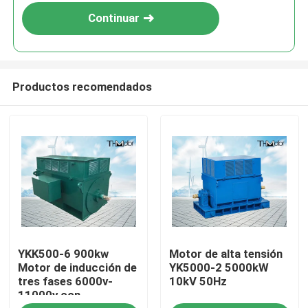
Continuar
Productos recomendados
Hogar
YKK500-6 900kw
Motor de alta tensión
Productos
Motor de inducción de
YK5000-2 5000kW
tres fases 6000v-
10kV 50Hz
11000v con
Sobre nosotros