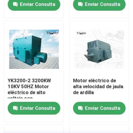
refrigeración IC611
Enviar Consulta
Enviar Consulta
Viaje de la fábrica
Control de calidad
Éntrenos en contacto con
Noticias
YK3200-2 3200KW
Motor eléctrico de
10KV 50HZ Motor
alta velocidad de jaula
Blog
eléctrico de alto
de ardilla
voltaje con
refrigeración IC611
Enviar Consulta
Enviar Consulta
para aplicaciones de
Pida una cita
sopladores de
explosión
Motor de CA de alto voltaje