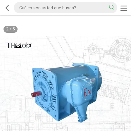
2
/
5