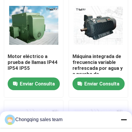
Viaje de la fábrica
Control de calidad
Éntrenos en contacto con
Motor eléctrico a
Máquina integrada de
prueba de llamas IP44
frecuencia variable
IP54 IP55
refrescada por agua y
Noticias
a prueba de
explosiones de la serie
Enviar Consulta
Enviar Consulta
YJVFT 800KW IP55
Blog
Pida una cita
Chongqing sales team
Motor de CA de alto voltaje