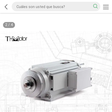
2
/
4