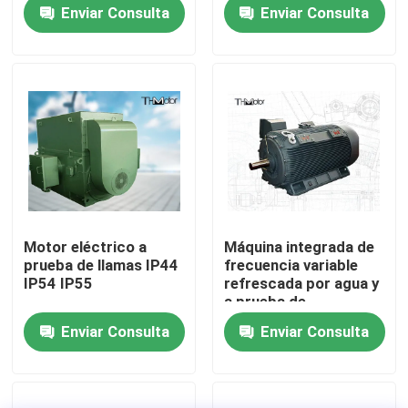
Enviar Consulta
Enviar Consulta
Viaje de la fábrica
Control de calidad
Éntrenos en contacto con
Noticias
Motor eléctrico a
Máquina integrada de
prueba de llamas IP44
frecuencia variable
Blog
IP54 IP55
refrescada por agua y
a prueba de
explosiones de la serie
Enviar Consulta
Enviar Consulta
YJVFT 800KW IP55
Pida una cita
Motor de CA de alto voltaje