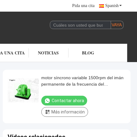
Pida una cita
Spanish
DA UNA CITA
NOTICIAS
BLOG
motor síncrono variable 1500rpm del imán
permanente de la frecuencia del
transportador de correa de 1000kw
to12000kw
Contactar ahora
Más información