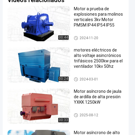
Vídeos relacionados
Motor a prueba de
explosiones para molinos
verticales 3kv Motor
PMSM IP44 IP54 IP55
Motor sincrónico con imán per
00:44
2024-11-20
manente
motores eléctricos de
alto voltaje asincrónicos
trifásicos 2500kw para el
ventilador 10kv 50hz
Motores eléctricos de alto volt
00:24
2024-03-01
aje
Motor asíncrono de jaula
de ardilla de alta presión
YXKK 1250kW
motor asíncrono trifásico
2025-08-12
00:33
Motor asíncrono de alto